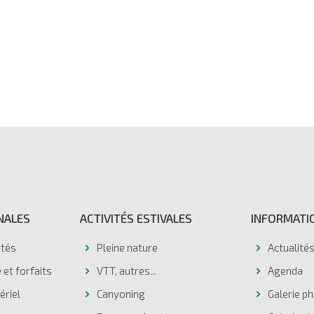
NALES
ACTIVITÉS ESTIVALES
INFORMATI
ités
Pleine nature
Actualité
 et forfaits
VTT, autres...
Agenda
ériel
Canyoning
Galerie p