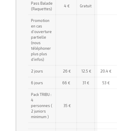
Pass Balade
4 €
Gratuit
(Raquettes)
Promotion
en cas
d’ouverture
partielle
(nous
téléphoner
plus plus
d’infos)
2 jours
26 €
12.5 €
20.4 €
6 jours
66 €
31 €
53 €
Pack TRIBU :
4
personnes (
35 €
2 juniors
minimum )